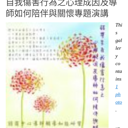
自我傷害行為之心理成因及導
師如何陪伴與關懷專題演講
Thi
s
gal
ler
y
co
nta
ins
1
ph
oto
.