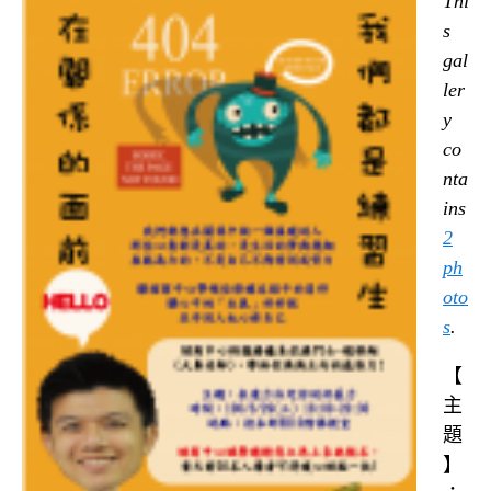
Thi
s
gal
ler
y
co
nta
ins
2
ph
oto
s
.
【
主
題
】