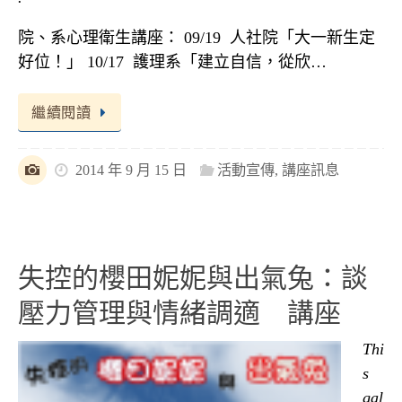
院、系心理衛生講座： 09/19 人社院「大一新生定
好位！」 10/17 護理系「建立自信，從欣…
繼續閱讀
2014 年 9 月 15 日
活動宣傳
,
講座訊息
失控的櫻田妮妮與出氣兔：談
壓力管理與情緒調適 講座
Thi
s
gal