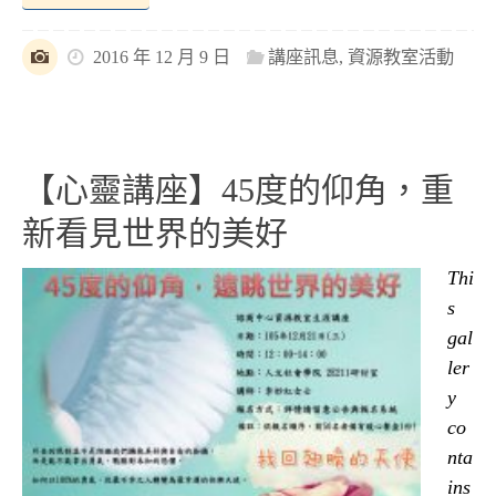
2016 年 12 月 9 日
講座訊息
,
資源教室活動
【心靈講座】45度的仰角，重
新看見世界的美好
Thi
s
gal
ler
y
co
nta
ins