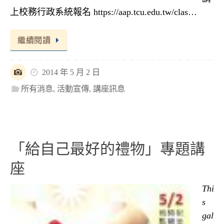
上校務行政系統報名 https://aap.tcu.edu.tw/clas…
繼續閱讀
2014 年 5 月 2 日
所有消息
,
活動宣傳
,
講座訊息
「給自己最好的禮物」專題講
座
Thi
s
gal