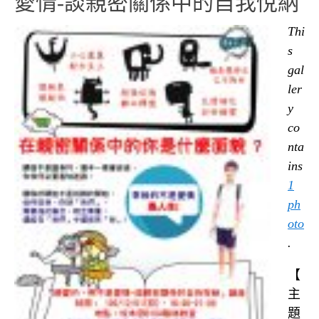
愛情-談親密關係中的自我悅納
Thi
s
gal
ler
y
co
nta
ins
1
ph
oto
.
【
主
題