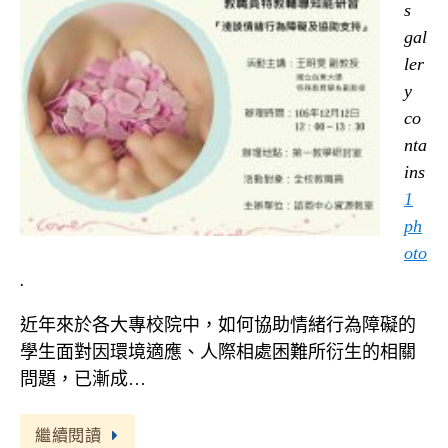
s
gal
ler
y
co
nta
ins
1
ph
oto
.
近年來於各大專校院中，如何協助情緒行為障礙的
學生面對因環境適應、人際相處困難所衍生的相關
問題，已漸成…
繼續閱讀