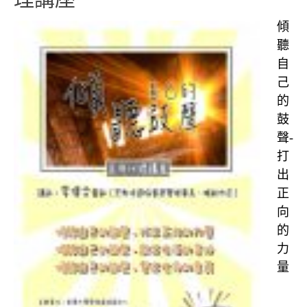
傾
聽
自
己
的
鼓
聲-
打
出
正
向
的
力
量