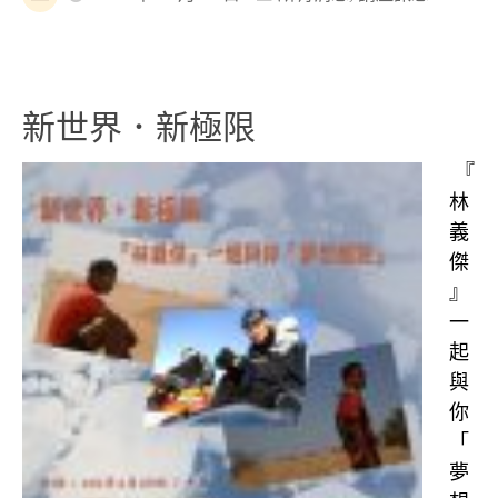
新世界．新極限
『
林
義
傑
』
一
起
與
你
「
夢