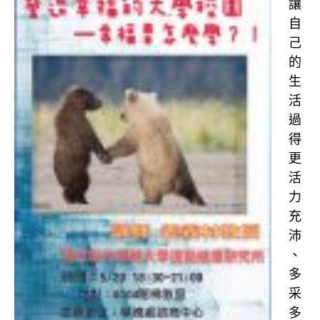
讓
自
己
的
生
活
過
得
更
活
力
充
沛
、
多
采
多