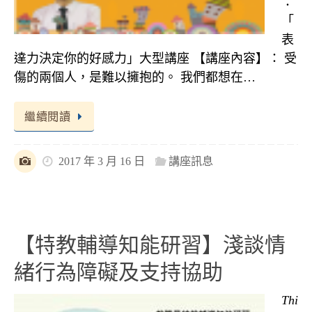
：
「
表
達力決定你的好感力」大型講座 【講座內容】： 受
傷的兩個人，是難以擁抱的。 我們都想在…
繼續閱讀
2017 年 3 月 16 日
講座訊息
【特教輔導知能研習】淺談情
緒行為障礙及支持協助
Thi