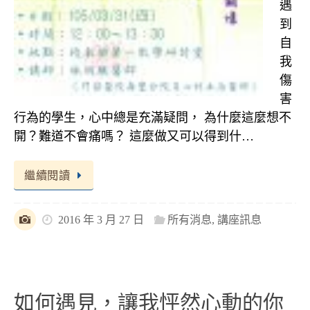
遇
到
自
我
傷
害
行為的學生，心中總是充滿疑問， 為什麼這麼想不
開？難道不會痛嗎？ 這麼做又可以得到什…
繼續閱讀
2016 年 3 月 27 日
所有消息
,
講座訊息
如何遇見，讓我怦然心動的你