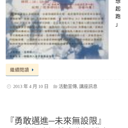
想
起
跑
」
繼續閱讀
2013 年 4 月 10 日
活動宣傳
,
講座訊息
『勇敢邁進─未來無設限』