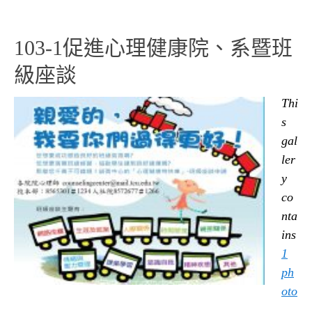
103-1促進心理健康院、系暨班
級座談
Thi
s
gal
ler
y
co
nta
ins
1
ph
oto
.