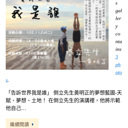
s
gal
ler
y
co
nta
ins
3
ph
oto
s
.
「告訴世界我是誰」 倒立先生黃明正的夢想藍圖-天
賦、夢想、土地！ 在倒立先生的演講裡，他將示範
他自己…
繼續閱讀