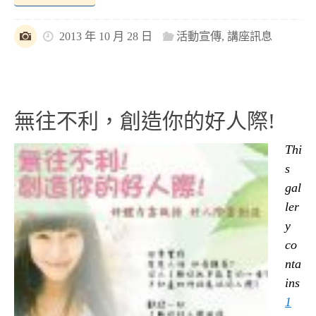
2013 年 10 月 28 日
活動宣傳
,
講座訊息
無往不利，創造你的好人際!
Thi
s
gal
ler
y
co
nta
ins
1