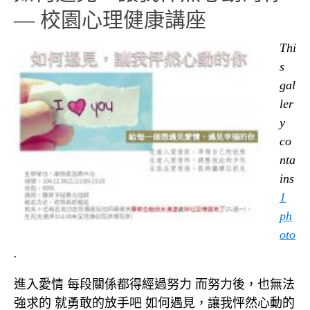
— 校園心理健康講座
Thi
s
gal
ler
y
co
nta
ins
1
ph
oto
.
進入愛情 每段關係都得經過努力 而努力後，也無法
強求的 就勇敢的放手吧 如何遇見，讓我怦然心動的