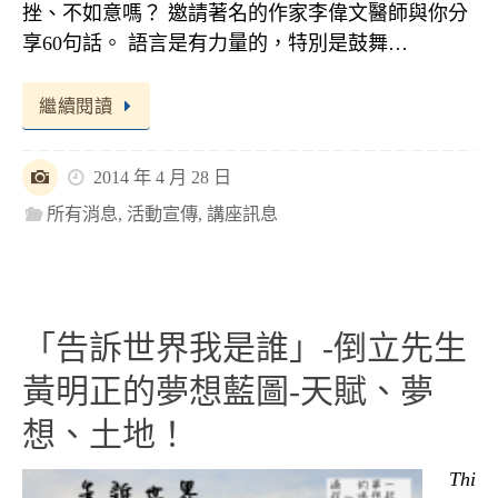
挫、不如意嗎？ 邀請著名的作家李偉文醫師與你分
享60句話。 語言是有力量的，特別是鼓舞…
繼續閱讀
2014 年 4 月 28 日
所有消息
,
活動宣傳
,
講座訊息
「告訴世界我是誰」-倒立先生
黃明正的夢想藍圖-天賦、夢
想、土地！
Thi