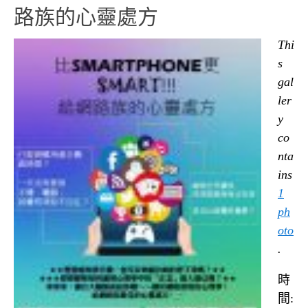
路族的心靈處方
Thi
s
gal
ler
y
co
nta
ins
1
ph
oto
.
時
間: