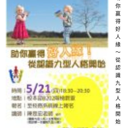
你
贏
得
好
人
緣
～
從
認
識
九
型
人
格
開
始