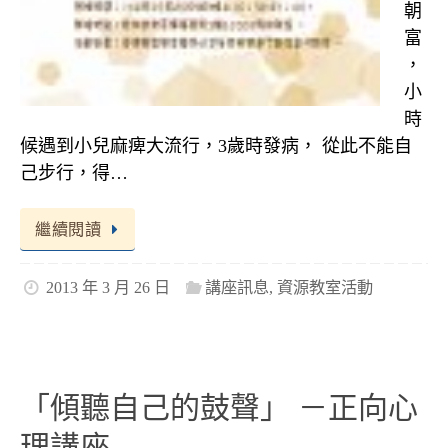
朝
富
，
小
時
候遇到小兒麻痺大流行，3歲時發病， 從此不能自
己步行，得…
繼續閱讀
2013 年 3 月 26 日
講座訊息
,
資源教室活動
「傾聽自己的鼓聲」 －正向心
理講座