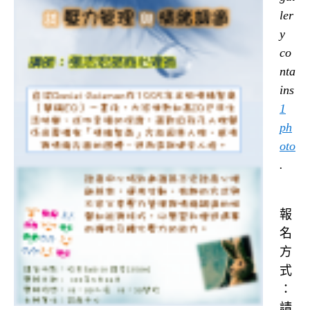
ler
y
co
nta
ins
1
ph
oto
.
報
名
方
式
：
請