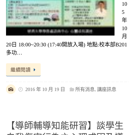
10
5
年
10
月
20日 18:00~20:30 (17:40開放入場) 地點:校本部B201
多功…
繼續閱讀
2016 年 10 月 19 日
所有消息
,
講座訊息
【導師輔導知能研習】談學生