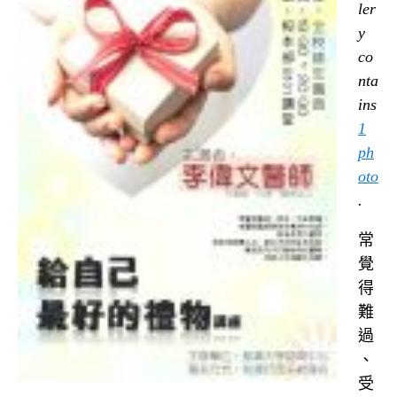
ler
y
co
nta
ins
1
ph
oto
.
常
覺
得
難
過
、
受