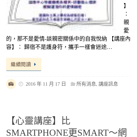
】
：
親
愛
的，那不是愛情-談親密關係中的自我悅納 【講座內
容】： 歸宿不是護身符，攜手一樣會迷途…
繼續閱讀
2016 年 11 月 17 日
所有消息
,
講座訊息
【心靈講座】比
SMARTPHONE更SMART～網