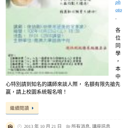
ph
oto
.
各
位
同
學
，
本
中
心特別請到知名的講師來談人際， 名額有限先搶先
贏，請上校園系統報名唷！
繼續閱讀
2013 年 10 月 21 日
所有消息
,
講座訊息