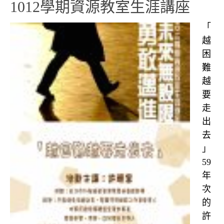
1012學期資源教室生涯講座
「
越
困
難
越
要
走
出
去
」
59
年
次
的
許