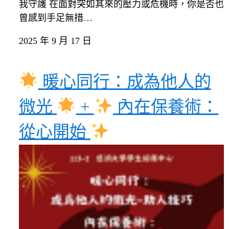
我守護 在面對突如其來的壓力或危機時，你是否也
曾感到手足無措…
2025 年 9 月 17 日
暖心同行：成為他人的
微光
+
內在保養術：
從心開始