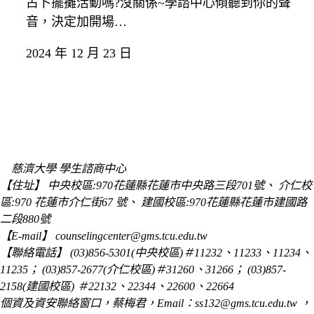
占卜擺攤活動嗎?沒關係~學諮中心傾聽到你的聲
音，決定加開場…
2024 年 12 月 23 日
慈濟大學 學生諮商中心
【住址】 中央校區:970花蓮縣花蓮市中央路三段701號、 介仁校
區:970 花蓮市介仁街67 號、 建國校區:970花蓮縣花蓮市建國路
二段880號
【E-mail】 counselingcenter@gms.tcu.edu.tw
【聯絡電話】 (03)856-5301(中央校區)＃11232、11233、11234、
11235； (03)857-2677(介仁校區)＃31260、31266； (03)857-
2158(建國校區) ＃22132、22344、22600、22664
個資及資安聯絡窗口，蔡梅君，Email：ss132@gms.tcu.edu.tw ，