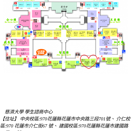
慈濟大學 學生諮商中心
【住址】 中央校區:970花蓮縣花蓮市中央路三段701號、 介仁校
區:970 花蓮市介仁街67 號、 建國校區:970花蓮縣花蓮市建國路