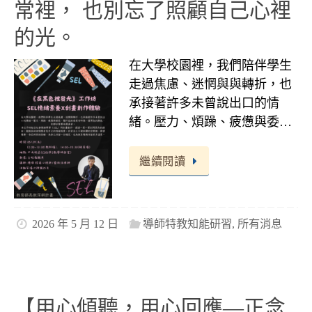
常裡， 也別忘了照顧自己心裡
的光。
在大學校園裡，我們陪伴學生
走過焦慮、迷惘與與轉折，也
承接著許多未曾說出口的情
緒。壓力、煩躁、疲憊與委…
繼續閱讀
2026 年 5 月 12 日
導師特教知能研習
,
所有消息
【用心傾聽，用心回應—正念