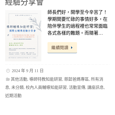
經驗分享會
師長們好，開學至今辛苦了！
學期間要忙碌的事情好多，在
陪伴學生的過程裡也常常面臨
各式各樣的難題。而隨著…
繼續閱讀
2024 年 9 月 11 日
其他活動
,
導師特教知能研習
,
慈懿爸媽專區
,
所有消
息
,
未分類
,
校內人員輔導知能研習
,
活動宣傳
,
講座訊息
,
近期活動