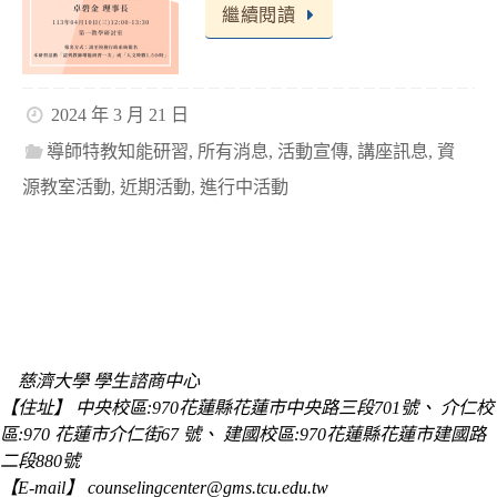
繼續閱讀
2024 年 3 月 21 日
導師特教知能研習
,
所有消息
,
活動宣傳
,
講座訊息
,
資
源教室活動
,
近期活動
,
進行中活動
慈濟大學 學生諮商中心
【住址】 中央校區:970花蓮縣花蓮市中央路三段701號、 介仁校
區:970 花蓮市介仁街67 號、 建國校區:970花蓮縣花蓮市建國路
二段880號
【E-mail】 counselingcenter@gms.tcu.edu.tw