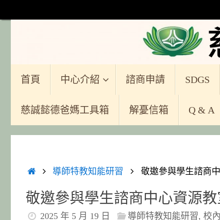
Skip
to
content
Skip
首頁
中心介紹
諮商申請
SDGS
to
content
慈誠懿德爸媽工具箱
解憂信箱
Q & A
Home
導師特教知能研習
敬邀參與學生諮商中
敬邀參與學生諮商中心資源教
2025 年 5 月 19 日
導師特教知能研習
,
校