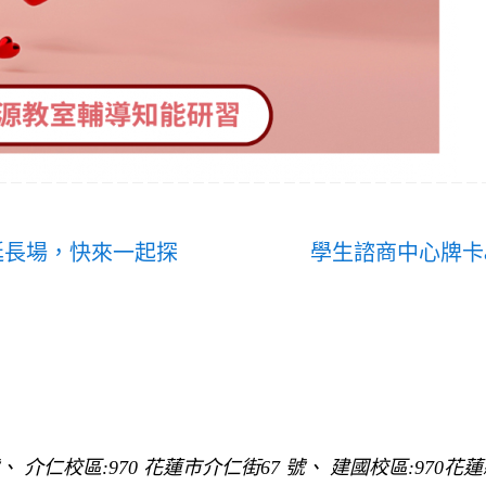
延長場，快來一起探
學生諮商中心牌卡
 介仁校區:970 花蓮市介仁街67 號、 建國校區:970