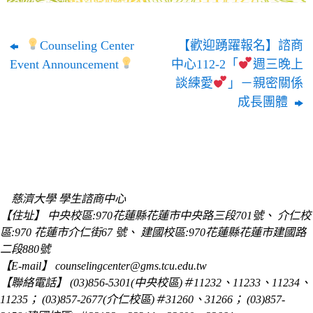
Counseling Center
【歡迎踴躍報名】諮商
Event Announcement
中心112-2「
週三晚上
談練愛
」－親密關係
成長團體
慈濟大學 學生諮商中心
【住址】 中央校區:970花蓮縣花蓮市中央路三段701號、 介仁校
區:970 花蓮市介仁街67 號、 建國校區:970花蓮縣花蓮市建國路
二段880號
【E-mail】 counselingcenter@gms.tcu.edu.tw
【聯絡電話】 (03)856-5301(中央校區)＃11232、11233、11234、
11235； (03)857-2677(介仁校區)＃31260、31266； (03)857-